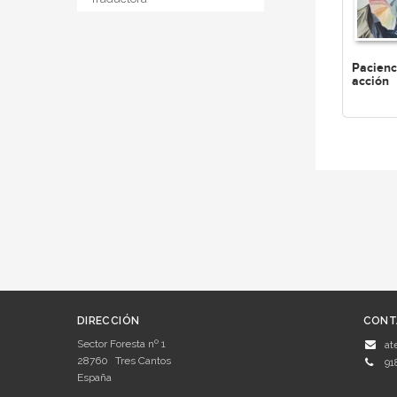
Pacienc
acción
DIRECCIÓN
CONT
Sector Foresta nº 1
at
28760
Tres Cantos
91
España