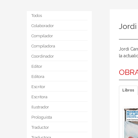
Todos
Jord
Colaborador
Compilador
Compiladora
Jordi Car
la actual
Coordinador
Editor
OBRA
Editora
Escritor
Libros
Escritora
Ilustrador
Prologuista
Traductor
Traductora