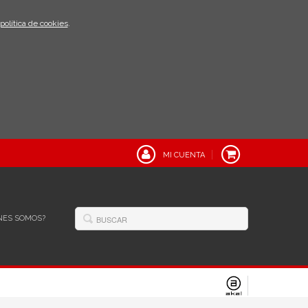
política de cookies
.
MI CUENTA
NES SOMOS?