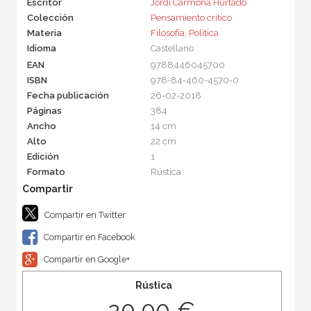
Escritor
Jordi Carmona Hurtado
Colección
Pensamiento crítico
Materia
Filosofía
,
Política
Idioma
Castellano
EAN
9788446045700
ISBN
978-84-460-4570-0
Fecha publicación
26-02-2018
Páginas
384
Ancho
14 cm
Alto
22 cm
Edición
1
Formato
Rústica
Compartir en Twitter
Compartir en Facebook
Compartir en Google+
Rústica
20,00 €