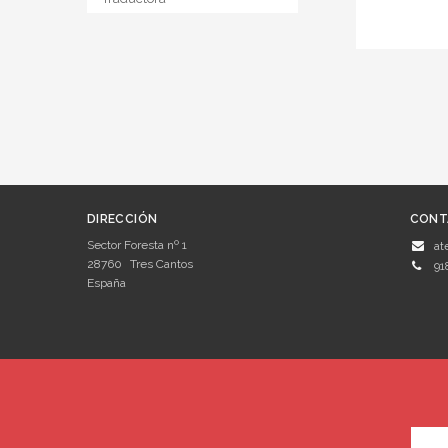
DIRECCIÓN
CONT
Sector Foresta nº 1
at
28760
Tres Cantos
91
España