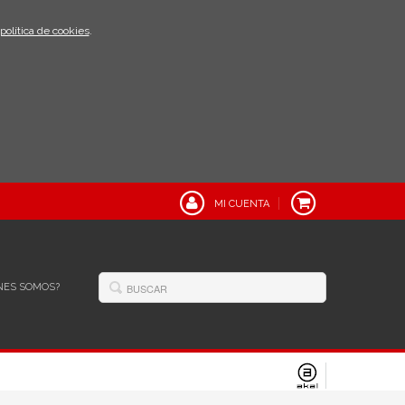
política de cookies
.
MI CUENTA
NES SOMOS?