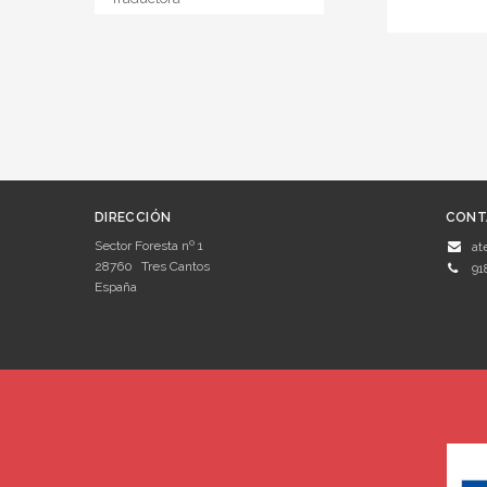
DIRECCIÓN
CONT
Sector Foresta nº 1
at
28760
Tres Cantos
91
España