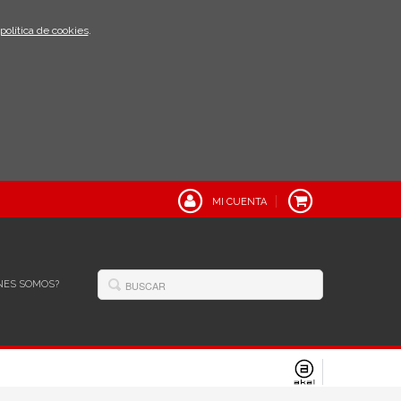
política de cookies
.
MI CUENTA
NES SOMOS?