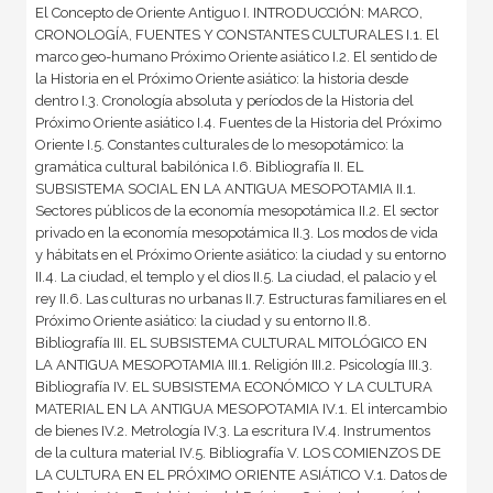
El Concepto de Oriente Antiguo I. INTRODUCCIÓN: MARCO,
CRONOLOGÍA, FUENTES Y CONSTANTES CULTURALES I.1. El
marco geo-humano Próximo Oriente asiático I.2. El sentido de
la Historia en el Próximo Oriente asiático: la historia desde
dentro I.3. Cronología absoluta y períodos de la Historia del
Próximo Oriente asiático I.4. Fuentes de la Historia del Próximo
Oriente I.5. Constantes culturales de lo mesopotámico: la
gramática cultural babilónica I.6. Bibliografía II. EL
SUBSISTEMA SOCIAL EN LA ANTIGUA MESOPOTAMIA II.1.
Sectores públicos de la economía mesopotámica II.2. El sector
privado en la economía mesopotámica II.3. Los modos de vida
y hábitats en el Próximo Oriente asiático: la ciudad y su entorno
II.4. La ciudad, el templo y el dios II.5. La ciudad, el palacio y el
rey II.6. Las culturas no urbanas II.7. Estructuras familiares en el
Próximo Oriente asiático: la ciudad y su entorno II.8.
Bibliografía III. EL SUBSISTEMA CULTURAL MITOLÓGICO EN
LA ANTIGUA MESOPOTAMIA III.1. Religión III.2. Psicología III.3.
Bibliografía IV. EL SUBSISTEMA ECONÓMICO Y LA CULTURA
MATERIAL EN LA ANTIGUA MESOPOTAMIA IV.1. El intercambio
de bienes IV.2. Metrología IV.3. La escritura IV.4. Instrumentos
de la cultura material IV.5. Bibliografía V. LOS COMIENZOS DE
LA CULTURA EN EL PRÓXIMO ORIENTE ASIÁTICO V.1. Datos de