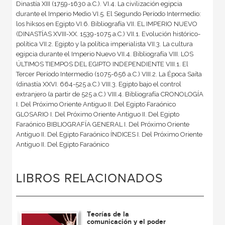
Dinastía XIII (1759-1630 a.C.). VI.4. La civilización egipcia
durante el Imperio Medio VI.5. El Segundo Período Intermedio:
los hiksos en Egipto VI.6. Bibliografía VII. EL IMPERIO NUEVO
(DINASTÍAS XVIII-XX. 1539-1075 a.C.) VII.1. Evolución histórico-
política VII.2. Egipto y la política imperialista VII.3. La cultura
egipcia durante el Imperio Nuevo VII.4. Bibliografía VIII. LOS
ÚLTIMOS TIEMPOS DEL EGIPTO INDEPENDIENTE VIII.1. El
Tercer Período Intermedio (1075-656 a.C.) VIII.2. La Época Saíta
(dinastía XXVI. 664-525 a.C.) VIII.3. Egipto bajo el control
extranjero (a partir de 525 a.C.) VIII.4. Bibliografía CRONOLOGÍA
I. Del Próximo Oriente Antiguo II. Del Egipto Faraónico
GLOSARIO I. Del Próximo Oriente Antiguo II. Del Egipto
Faraónico BIBLIOGRAFÍA GENERAL I. Del Próximo Oriente
Antiguo II. Del Egipto Faraónico ÍNDICES I. Del Próximo Oriente
Antiguo II. Del Egipto Faraónico
LIBROS RELACIONADOS
Teorías de la
comunicación y el poder