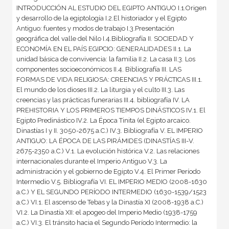
INTRODUCCIÓN AL ESTUDIO DEL EGIPTO ANTIGUO I.1.Origen
y desarrollo de la egiptología I.2.El historiador y el Egipto
Antiguo: fuentes y modos de trabajo I.3.Presentación
geográfica del valle del Nilo I.4.Bibliografía II. SOCIEDAD Y
ECONOMÍA EN EL PAÍS EGIPCIO: GENERALIDADES II.1. La
unidad básica de convivencia: la familia II.2. La casa II.3. Los
componentes socioeconómicos II.4. Bibliografía III. LAS
FORMAS DE VIDA RELIGIOSA: CREENCIAS Y PRÁCTICAS III.1.
El mundo de los dioses III.2. La liturgia y el culto III.3. Las
creencias y las prácticas funerarias III.4. bibliografía IV. LA
PREHISTORIA Y LOS PRIMEROS TIEMPOS DINÁSTICOS IV.1. El
Egipto Predinástico IV.2. La Época Tinita (el Egipto arcaico.
Dinastías I y II. 3050-2675 a.C.) IV.3. Bibliografía V. EL IMPERIO
ANTIGUO: LA ÉPOCA DE LAS PIRÁMIDES (DINASTÍAS III-V.
2675-2350 a.C.) V.1. La evolución histórica V.2. Las relaciones
internacionales durante el Imperio Antiguo V.3. La
administración y el gobierno de Egipto V.4. El Primer Período
Intermedio V.5. Bibliografía VI. EL IMPERIO MEDIO (2008-1630
a.C.) Y EL SEGUNDO PERÍODO INTERMEDIO (1630-1539/1523
a.C.) VI.1. El ascenso de Tebas y la Dinastía XI (2008-1938 a.C.)
VI.2. La Dinastía XII: el apogeo del Imperio Medio (1938-1759
a.C.) VI.3. El tránsito hacia el Segundo Período Intermedio: la