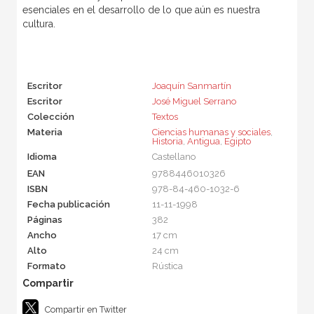
esenciales en el desarrollo de lo que aún es nuestra
cultura.
Escritor
Joaquín Sanmartín
Escritor
José Miguel Serrano
Colección
Textos
Materia
Ciencias humanas y sociales
,
Historia
,
Antigua
,
Egipto
Idioma
Castellano
EAN
9788446010326
ISBN
978-84-460-1032-6
Fecha publicación
11-11-1998
Páginas
382
Ancho
17 cm
Alto
24 cm
Formato
Rústica
Compartir en Twitter