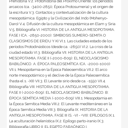
Prehistoria V.2. Protohistoria del Próximo Oriente: los períodos
arcaicos (ca. -3400-2850; Época Protosumeria) y el origen de
la escritura V.3. Contactos y contextualización de la cultura
mesopotámica: Egipto y la Civilización del Indo (Mohenyo-
Daro) V.4. Difusión de la cultura mesopotámica en Elam y Siria
V.5. Bibliografía VI. HISTORIA DE LA ANTIGUA MESOPOTAMIA.
FASE I (CA. -2850-2000): SIMBIOSIS SUMERO-SEMITA O
CLASICISMOS DE ERIDU Y KI VI.1. Las ciudades estado de los
períodos Protodinásticos (desde ca. -2850) VI.2. La crisis de la
ciudad estado VI.3. Bibliografía VII. HISTORIA DE LA ANTIGUA
MESOPOTAMIA. FASE II (-2000-609): EL NEOCLASICISMO
BABILÓNICO. A: ÉPOCA PALEOSEMÍTICA (CA. -2000-1000)
VII.1. Mesopotamia en la Época Paleosemítica VII.2. El arco
norte mesopotámico y el declive de la Época Paleosemítica
(hasta el s. -XII) VII.3. El Levante sirio desde ca. -1550 VII.4.
Bibliografía VIII. HISTORIA DE LA ANTIGUA MESOPOTAMIA.
FASE II (-2000-609): EL NEOCLASICISMO BABILÓNICO. B:
ÉPOCA SEMÍTICA MEDIA (-1000-609) VIII.1. Mesopotamia en
la Época Semítica Media VIII.2. El Levante mediterráneo en la
Época Semítica Media VIII.3. Biliografía IX. HISTORIA DE LA
ANTIGUA MESOPOTAMIA, FASE III (S. -VI - +VII): EPÍLOGOS IX.1.
La aculturación helenística IX.2. Epílogo parto-iranio IX.3.
Bibliografía LIBRO II: EL EGIPTO FARAÓNICO I.