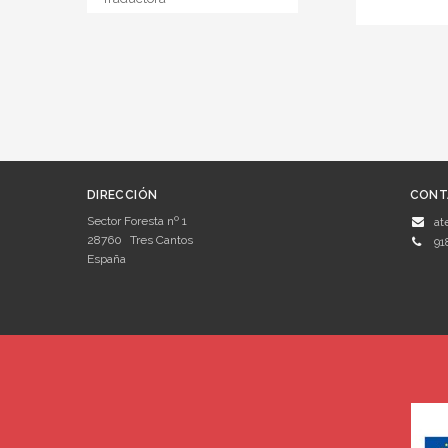
DIRECCIÓN
CONT
Sector Foresta nº 1
at
28760
Tres Cantos
91
España