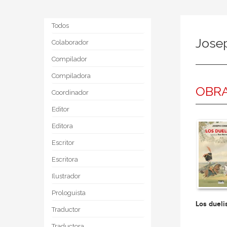
Todos
Jose
Colaborador
Compilador
Compiladora
OBRA
Coordinador
Editor
Editora
Escritor
Escritora
Ilustrador
Prologuista
Los dueli
Traductor
Traductora