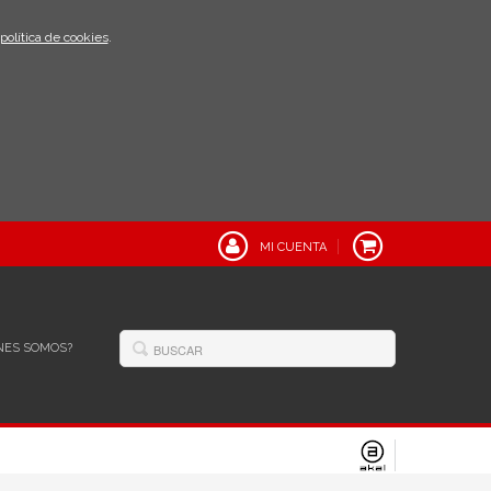
política de cookies
.
MI CUENTA
NES SOMOS?