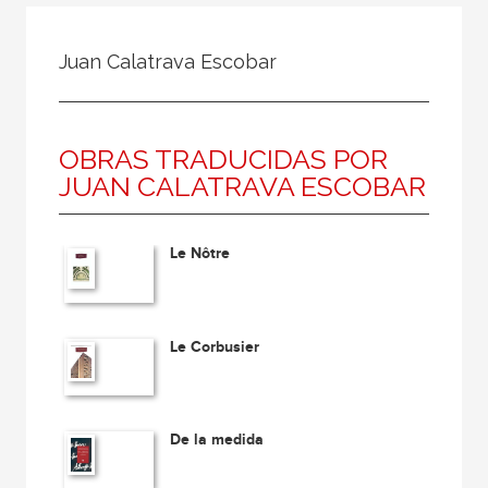
Todos
Colaborador
Juan Calatrava Escobar
Compilador
Compiladora
OBRAS TRADUCIDAS POR
Coordinador
JUAN CALATRAVA ESCOBAR
Editor
Editora
Le Nôtre
Escritor
Escritora
Ilustrador
Le Corbusier
Prologuista
Traductor
De la medida
Traductora