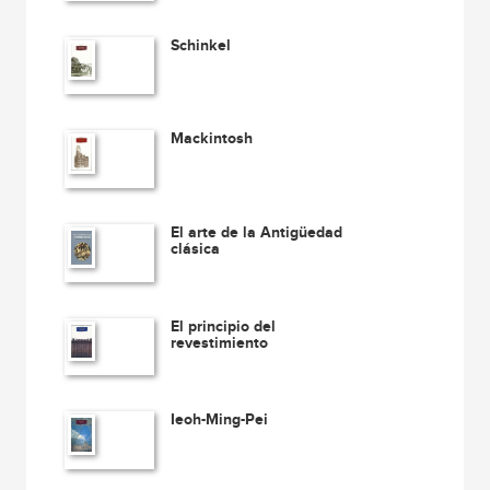
Schinkel
Mackintosh
El arte de la Antigüedad
clásica
El principio del
revestimiento
Ieoh-Ming-Pei