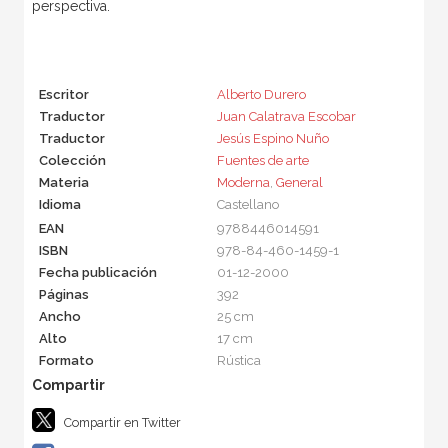
perspectiva.
Escritor
Alberto Durero
Traductor
Juan Calatrava Escobar
Traductor
Jesús Espino Nuño
Colección
Fuentes de arte
Materia
Moderna
,
General
Idioma
Castellano
EAN
9788446014591
ISBN
978-84-460-1459-1
Fecha publicación
01-12-2000
Páginas
392
Ancho
25 cm
Alto
17 cm
Formato
Rústica
Compartir en Twitter