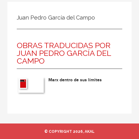
Todos
Colaborador
Juan Pedro García del Campo
Compilador
Compiladora
OBRAS TRADUCIDAS POR
Coordinador
JUAN PEDRO GARCÍA DEL
Editor
CAMPO
Editora
Escritor
Marx dentro de sus límites
Escritora
Ilustrador
Prologuista
Traductor
Traductora
© COPYRIGHT 2026, AKAL