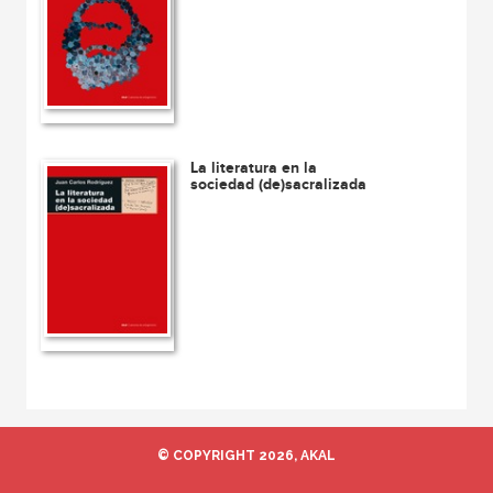
La literatura en la
sociedad (de)sacralizada
© COPYRIGHT 2026, AKAL