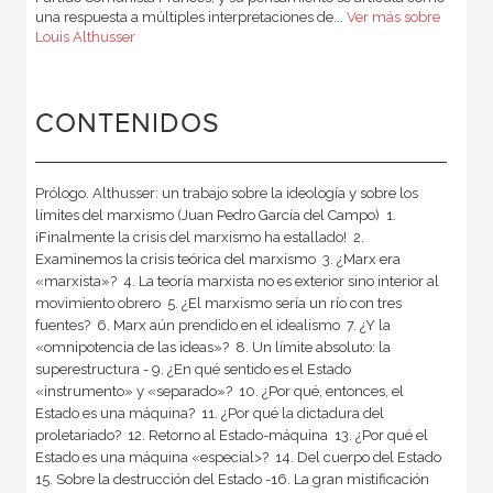
una respuesta a múltiples interpretaciones de...
Ver más sobre
Louis Althusser
CONTENIDOS
Prólogo. Althusser: un trabajo sobre la ideología y sobre los
límites del marxismo (Juan Pedro García del Campo)  1.
¡Finalmente la crisis del marxismo ha estallado!  2.
Examinemos la crisis teórica del marxismo  3. ¿Marx era
«marxista»?  4. La teoría marxista no es exterior sino interior al
movimiento obrero  5. ¿El marxismo sería un río con tres
fuentes?  6. Marx aún prendido en el idealismo  7. ¿Y la
«omnipotencia de las ideas»?  8. Un límite absoluto: la
superestructura - 9. ¿En qué sentido es el Estado
«instrumento» y «separado»?  10. ¿Por qué, entonces, el
Estado es una máquina?  11. ¿Por qué la dictadura del
proletariado?  12. Retorno al Estado-máquina  13. ¿Por qué el
Estado es una máquina «especial>?  14. Del cuerpo del Estado 
15. Sobre la destrucción del Estado -16. La gran mistificación