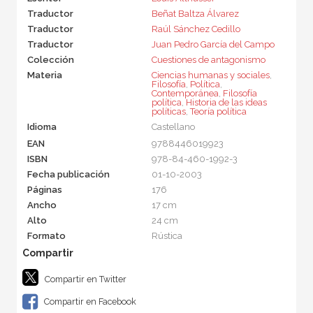
Traductor
Beñat Baltza Álvarez
Traductor
Raúl Sánchez Cedillo
Traductor
Juan Pedro García del Campo
Colección
Cuestiones de antagonismo
Materia
Ciencias humanas y sociales
,
Filosofía
,
Política
,
Contemporánea
,
Filosofía
política
,
Historia de las ideas
políticas
,
Teoría política
Idioma
Castellano
EAN
9788446019923
ISBN
978-84-460-1992-3
Fecha publicación
01-10-2003
Páginas
176
Ancho
17 cm
Alto
24 cm
Formato
Rústica
Compartir en Twitter
Compartir en Facebook