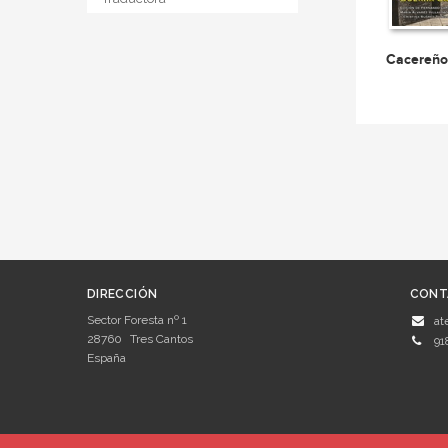
Cacereñ
DIRECCIÓN
CONT
Sector Foresta nº 1
at
28760
Tres Cantos
91
España