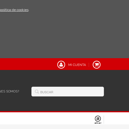
política de cookies
.
MI CUENTA
NES SOMOS?