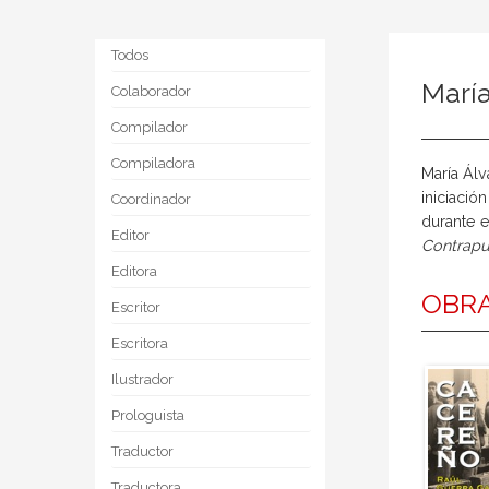
Todos
María
Colaborador
Compilador
Compiladora
María Álv
iniciació
Coordinador
durante e
Editor
Contrapu
Editora
OBRA
Escritor
Escritora
Ilustrador
Prologuista
Traductor
Traductora