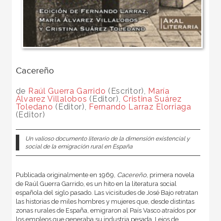
Cacereño
de
Raúl Guerra Garrido
(Escritor),
María
Álvarez Villalobos
(Editor),
Cristina Suárez
Toledano
(Editor),
Fernando Larraz Elorriaga
(Editor)
Un valioso documento literario de la dimensión existencial y
social de la emigración rural en España
Publicada originalmente en 1969,
Cacereño
, primera novela
de Raúl Guerra Garrido, es un hito en la literatura social
española del siglo pasado. Las vicisitudes de José Bajo retratan
las historias de miles hombres y mujeres que, desde distintas
zonas rurales de España, emigraron al País Vasco atraídos por
los empleos que generaba su industria pesada. Lejos de