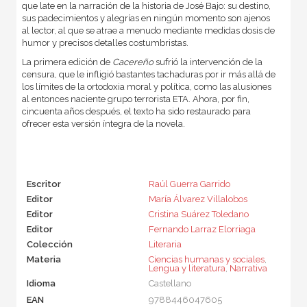
que late en la narración de la historia de José Bajo: su destino,
sus padecimientos y alegrías en ningún momento son ajenos
al lector, al que se atrae a menudo mediante medidas dosis de
humor y precisos detalles costumbristas.
La primera edición de
Cacereño
sufrió la intervención de la
censura, que le infligió bastantes tachaduras por ir más allá de
los límites de la ortodoxia moral y política, como las alusiones
al entonces naciente grupo terrorista ETA. Ahora, por fin,
cincuenta años después, el texto ha sido restaurado para
ofrecer esta versión íntegra de la novela.
Escritor
Raúl Guerra Garrido
Editor
María Álvarez Villalobos
Editor
Cristina Suárez Toledano
Editor
Fernando Larraz Elorriaga
Colección
Literaria
Materia
Ciencias humanas y sociales
,
Lengua y literatura
,
Narrativa
Idioma
Castellano
EAN
9788446047605