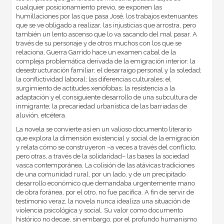
cualquier posicionamiento previo, se exponen las
humillaciones por las que pasa José, los trabajos extenuantes
que se ve obligado a realizar, las injusticias que arrostra, pero
también un lento ascenso que lo va sacando del mal pasar. A
través de su personaje y de otros muchos con los que se
relaciona, Guerra Garrido hace un examen cabal de la
compleja problemática derivada de la emigración interior: la
desestructuración familiar; el desarraigo personal y la soledad;
la conflictividad laboral; las diferencias culturales; el
surgimiento de actitudes xenófobas; la resistencia a la
adaptación y el consiguiente desarrollo de una subcultura de
inmigrante; la precariedad urbanística de las barriadas de
aluvión, etcétera.
La novela se convierte así en un valioso documento literario
que explora la dimensión existencial y social de la emigración
y relata cómo se construyeron ­–a veces a través del conflicto,
pero otras, a través de la solidaridad– las bases la sociedad
vasca contemporánea. La colisión de las atávicas tradiciones
de una comunidad rural, por un lado, y de un precipitado
desarrollo económico que demandaba urgentemente mano
de obra foránea, por el otro, no fue pacífica. A fin de servir de
testimonio veraz, la novela nunca idealiza una situación de
violencia psicológica y social. Su valor como documento
histórico no decae, sin embargo, por el profundo humanismo