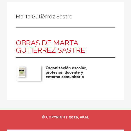
Todos
Colaborador
Marta Gutiérrez Sastre
Compilador
Compiladora
OBRAS DE MARTA
Coordinador
GUTIÉRREZ SASTRE
Editor
Editora
Organización escolar,
Escritor
profesión docente y
entorno comunitario
Escritora
Ilustrador
Prologuista
Traductor
© COPYRIGHT 2026, AKAL
Traductora