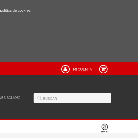
política de cookies
.
MI CUENTA
NES SOMOS?