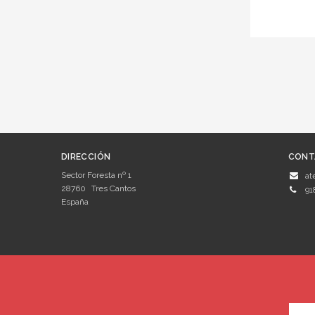
DIRECCIÓN
CONT
Sector Foresta nº 1
at
28760
Tres Cantos
91
España