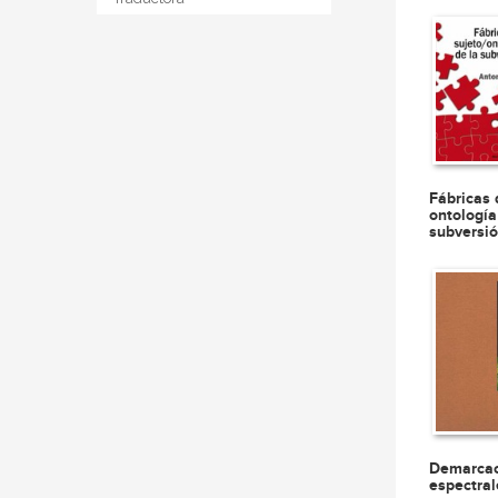
Fábricas 
ontología
subversi
Demarcac
espectral