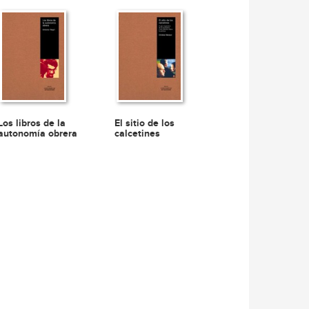
Los libros de la
El sitio de los
autonomía obrera
calcetines