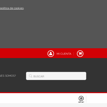
política de cookies
.
MI CUENTA
NES SOMOS?