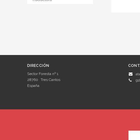
DIRECCIÓN
CONT
Sector Foresta nº 1
at
28760
Tres Cantos
91
España