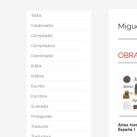
Todos
Migu
Colaborador
Compilador
Compiladora
OBRA
Coordinador
Editor
Editora
Escritor
Escritora
Ilustrador
Prologuista
Atlas his
Traductor
España I
Traductora