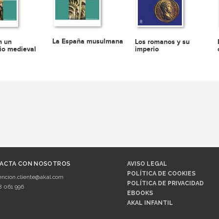
La España musulmana
Los romanos y su
n un
imperio
io medieval
ACTA CON NOSOTROS
AVISO LEGAL
POLÍTICA DE COOKIES
encion.cliente@akal.com
POLÍTICA DE PRIVACIDAD
8 061 996
EBOOKS
AKAL INFANTIL