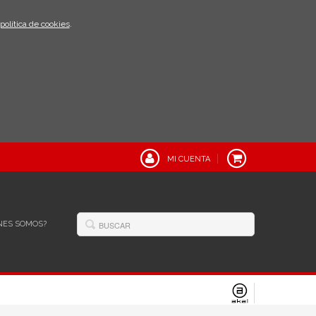
política de cookies
.
MI CUENTA
NES SOMOS?