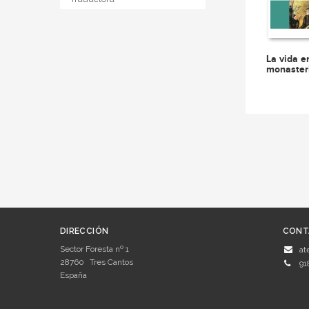
La vida e
monaster
DIRECCIÓN
CONT
Sector Foresta nº 1
at
28760
Tres Cantos
91
España