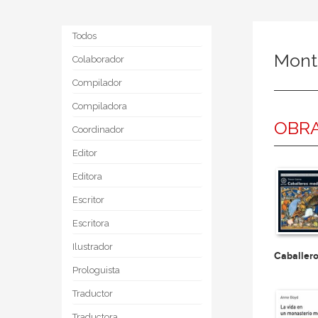
Todos
Monts
Colaborador
Compilador
Compiladora
OBRA
Coordinador
Editor
Editora
Escritor
Escritora
Ilustrador
Caballer
Prologuista
Traductor
Traductora