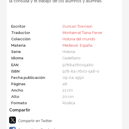
la consulta y el trabajo de los alumnos y alumnas
Escritor
Duncan Townson
Traductor
Montserrat Tiana Ferrer
Colección
Historia del mundo
Materia
Medieval
,
España
Serie
Historia
Idioma
Castellano
EAN
9788476005460
ISBN
978-84-7600-546-0
Fecha publicación
09-04-1990
Páginas
48
Ancho
21 cm
Alto
20 cm
Formato
Rústica
Compartir en Twitter