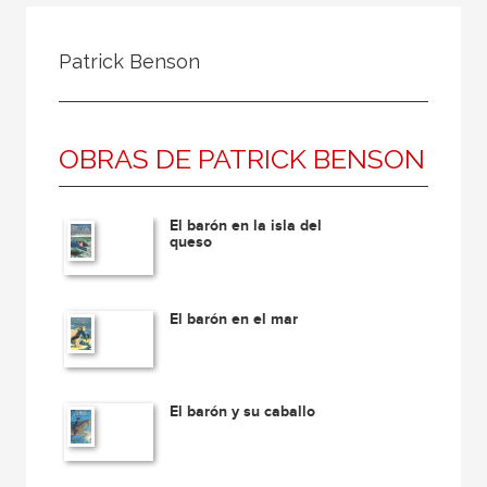
Todos
Colaborador
Patrick Benson
Compilador
Compiladora
OBRAS DE PATRICK BENSON
Coordinador
Editor
El barón en la isla del
Editora
queso
Escritor
Escritora
El barón en el mar
Ilustrador
Prologuista
El barón y su caballo
Traductor
Traductora