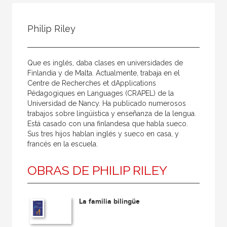
Todos
Colaborador
Philip Riley
Compilador
Compiladora
Que es inglés, daba clases en universidades de
Coordinador
Finlandia y de Malta. Actualmente, trabaja en el
Centre de Recherches et dApplications
Editor
Pédagogiques en Languages (CRAPEL) de la
Universidad de Nancy. Ha publicado numerosos
Editora
trabajos sobre lingüística y enseñanza de la lengua.
Escritor
Está casado con una finlandesa que habla sueco.
Sus tres hijos hablan inglés y sueco en casa, y
Escritora
francés en la escuela.
Ilustrador
OBRAS DE PHILIP RILEY
Prologuista
Traductor
La familia bilingüe
Traductora