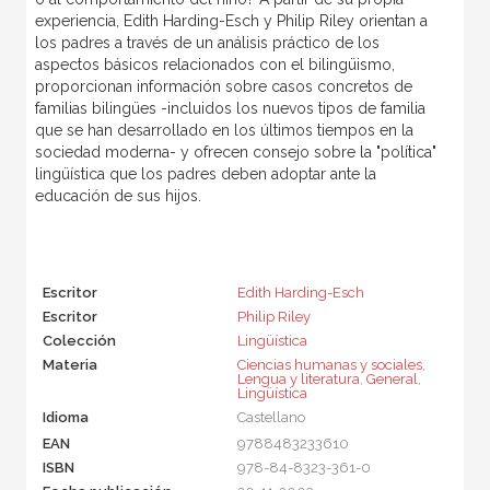
experiencia, Edith Harding-Esch y Philip Riley orientan a
los padres a través de un análisis práctico de los
aspectos básicos relacionados con el bilingüismo,
proporcionan información sobre casos concretos de
familias bilingües -incluidos los nuevos tipos de familia
que se han desarrollado en los últimos tiempos en la
sociedad moderna- y ofrecen consejo sobre la "política"
lingüística que los padres deben adoptar ante la
educación de sus hijos.
Escritor
Edith Harding-Esch
Escritor
Philip Riley
Colección
Lingüística
Materia
Ciencias humanas y sociales
,
Lengua y literatura
,
General
,
Lingüística
Idioma
Castellano
EAN
9788483233610
ISBN
978-84-8323-361-0