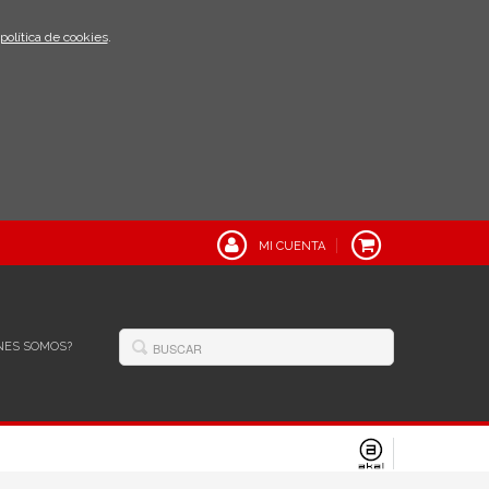
política de cookies
.
MI CUENTA
NES SOMOS?