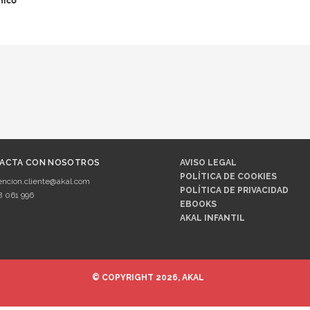
mico
ACTA CON NOSOTROS
AVISO LEGAL
POLÍTICA DE COOKIES
encion.cliente@akal.com
POLÍTICA DE PRIVACIDAD
8 061 996
EBOOKS
AKAL INFANTIL
© COPYRIGHT 2026, AKAL