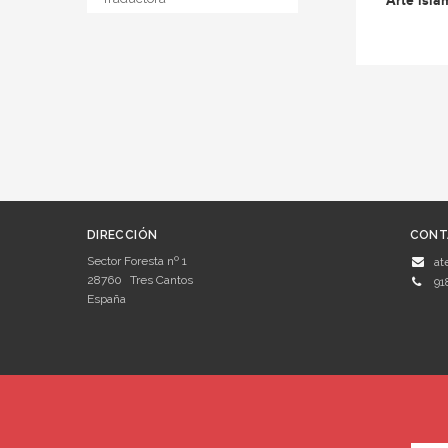
Arte islá
DIRECCIÓN
CONT
Sector Foresta nº 1
at
28760
Tres Cantos
91
España