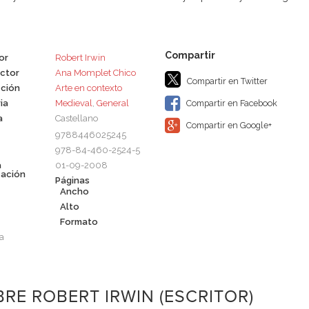
or
Robert Irwin
ctor
Ana Momplet Chico
Compartir en Twitter
ción
Arte en contexto
ia
Medieval
,
General
Compartir en Facebook
a
Castellano
Compartir en Google+
9788446025245
978-84-460-2524-5
a
01-09-2008
cación
Páginas
Ancho
Alto
Formato
a
RE ROBERT IRWIN (ESCRITOR)