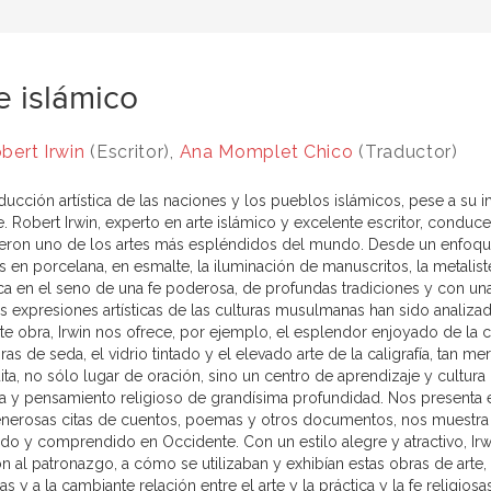
e islámico
bert Irwin
(Escritor),
Ana Momplet Chico
(Traductor)
ducción artística de las naciones y los pueblos islámicos, pese a su
e. Robert Irwin, experto en arte islámico y excelente escritor, conduce
eron uno de los artes más espléndidos del mundo. Desde un enfoque t
s en porcelana, en esmalte, la iluminación de manuscritos, la metalistería
a en el seno de una fe poderosa, de profundas tradiciones y con una 
as expresiones artísticas de las culturas musulmanas han sido analizad
e obra, Irwin nos ofrece, por ejemplo, el esplendor enjoyado de la cor
as de seda, el vidrio tintado y el elevado arte de la caligrafía, tan
ta, no sólo lugar de oración, sino un centro de aprendizaje y cultur
da y pensamiento religioso de grandísima profundidad. Nos presenta el
nerosas citas de cuentos, poemas y otros documentos, nos muestra u
do y comprendido en Occidente. Con un estilo alegre y atractivo, Irwi
n al patronazgo, a cómo se utilizaban y exhibían estas obras de arte, a
as y a la cambiante relación entre el arte y la práctica y la fe religiosas