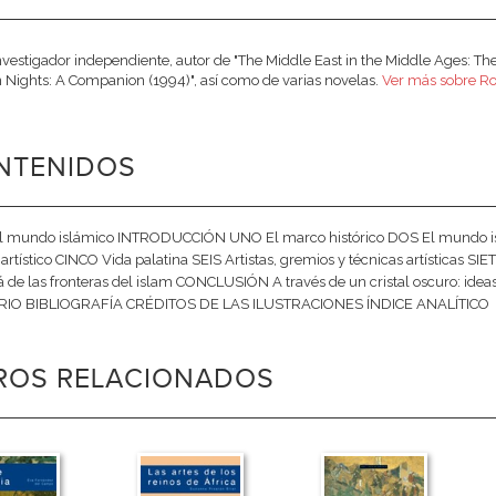
nvestigador independiente, autor de "The Middle East in the Middle Ages: T
 Nights: A Companion (1994)", así como de varias novelas.
Ver más sobre Ro
NTENIDOS
 mundo islámico INTRODUCCIÓN UNO El marco histórico DOS El mundo islá
 artístico CINCO Vida palatina SEIS Artistas, gremios y técnicas artísticas S
á de las fronteras del islam CONCLUSIÓN A través de un cristal oscuro: id
IO BIBLIOGRAFÍA CRÉDITOS DE LAS ILUSTRACIONES ÍNDICE ANALÍTICO
BROS RELACIONADOS