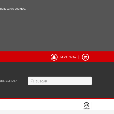
política de cookies
.
MI CUENTA
NES SOMOS?