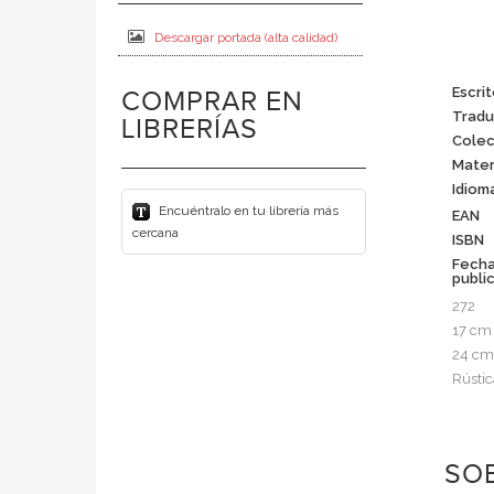
Descargar portada (alta calidad)
Escrit
COMPRAR EN
Tradu
LIBRERÍAS
Colec
Mater
Idiom
Encuéntralo en tu librería más
EAN
cercana
ISBN
Fech
publi
272
17 cm
24 cm
Rústic
SOB