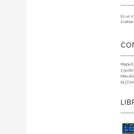
Es un i
Arabian
CO
Mapa El
y gusto
Más all
GLOSAR
LI