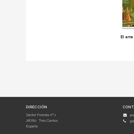
El arte
DIRECCIÓN
CONT
Sector Foresta nº 1
at
28760
Tres Cantos
91
España