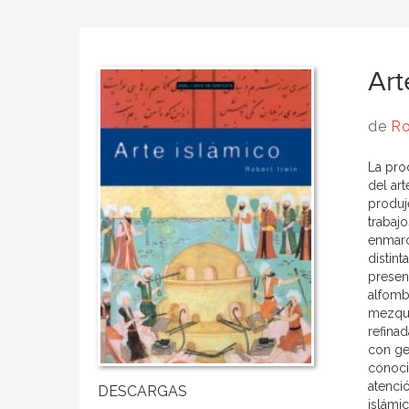
Art
de
Ro
La pro
del art
produj
trabajo
enmarc
distint
present
alfombr
mezqui
refina
con ge
conoci
atenció
islámic