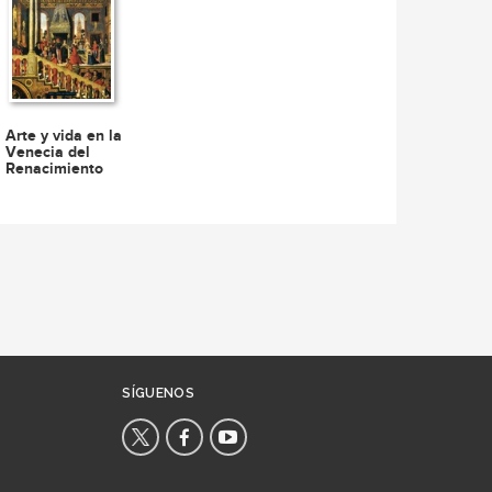
Arte y vida en la
Venecia del
Renacimiento
SÍGUENOS