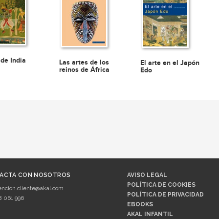
 de India
Las artes de los
El arte en el Japón
reinos de África
Edo
ACTA CON NOSOTROS
AVISO LEGAL
POLÍTICA DE COOKIES
encion.cliente@akal.com
POLÍTICA DE PRIVACIDAD
8 061 996
EBOOKS
AKAL INFANTIL