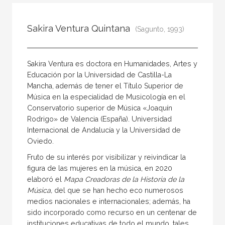
Todos
Colaborador
Sakira Ventura Quintana
(Sagunto, 1993)
Compilador
Compiladora
Sakira Ventura es doctora en Humanidades, Artes y
Coordinador
Educación por la Universidad de Castilla-La
Mancha, además de tener el Título Superior de
Editor
Música en la especialidad de Musicología en el
Editora
Conservatorio superior de Música «Joaquín
Rodrigo» de Valencia (España). Universidad
Escritor
Internacional de Andalucía y la Universidad de
Escritora
Oviedo.
Ilustrador
Fruto de su interés por visibilizar y reivindicar la
figura de las mujeres en la música, en 2020
Prologuista
elaboró el
Mapa Creadoras de la Historia de la
Música,
del que se han hecho eco numerosos
Traductor
medios nacionales e internacionales; además, ha
Traductora
sido incorporado como recurso en un centenar de
instituciones educativas de todo el mundo, tales