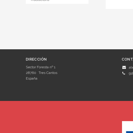
DIRECCIÓN
CONT
Sector Foresta nº 1
at
28760
Tres Cantos
91
España