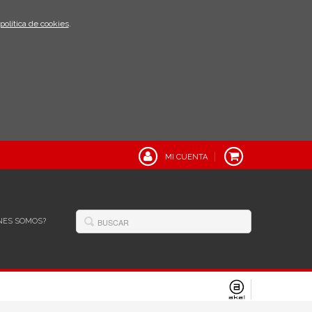
política de cookies
.
MI CUENTA
NES SOMOS?