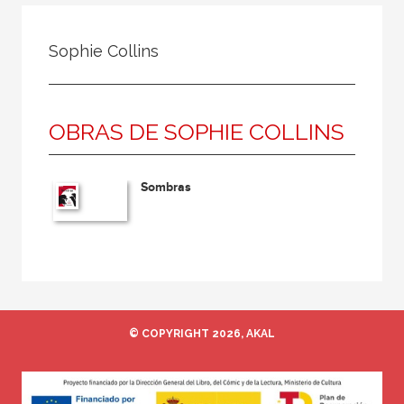
Todos
Colaborador
Sophie Collins
Compilador
Compiladora
OBRAS DE SOPHIE COLLINS
Coordinador
Editor
Sombras
Editora
Escritor
Escritora
Ilustrador
Prologuista
© COPYRIGHT 2026, AKAL
Traductor
Traductora