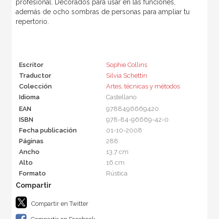
profesional. Decorados para usar en las funciones,
además de ocho sombras de personas para ampliar tu
repertorio.
Escritor
Sophie Collins
Traductor
Silvia Schettin
Colección
Artes, técnicas y métodos
Idioma
Castellano
EAN
9788496669420
ISBN
978-84-96669-42-0
Fecha publicación
01-10-2008
Páginas
288
Ancho
13,7 cm
Alto
16 cm
Formato
Rústica
Compartir en Twitter