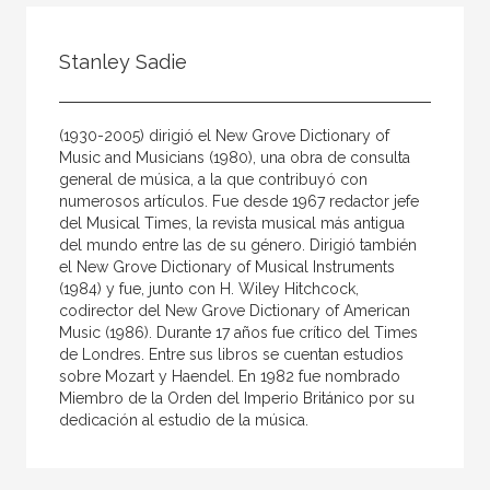
Todos
Colaborador
Stanley Sadie
Compilador
Compiladora
(1930-2005) dirigió el New Grove Dictionary of
Coordinador
Music and Musicians (1980), una obra de consulta
general de música, a la que contribuyó con
Editor
numerosos artículos. Fue desde 1967 redactor jefe
del Musical Times, la revista musical más antigua
Editora
del mundo entre las de su género. Dirigió también
Escritor
el New Grove Dictionary of Musical Instruments
(1984) y fue, junto con H. Wiley Hitchcock,
Escritora
codirector del New Grove Dictionary of American
Music (1986). Durante 17 años fue crítico del Times
Ilustrador
de Londres. Entre sus libros se cuentan estudios
sobre Mozart y Haendel. En 1982 fue nombrado
Prologuista
Miembro de la Orden del Imperio Británico por su
Traductor
dedicación al estudio de la música.
Traductora