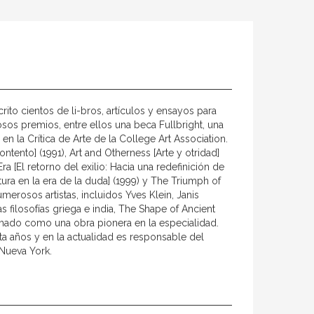
ito cientos de li-bros, artículos y ensayos para
sos premios, entre ellos una beca Fullbright, una
en la Crítica de Arte de la College Art Association.
tento] (1991), Art and Otherness [Arte y otridad]
ra [El retorno del exilio: Hacia una redefinición de
tura en la era de la duda] (1999) y The Triumph of
umerosos artistas, incluidos Yves Klein, Janis
s filosofías griega e india, The Shape of Ancient
mado como una obra pionera en la especialidad.
a años y en la actualidad es responsable del
 Nueva York.