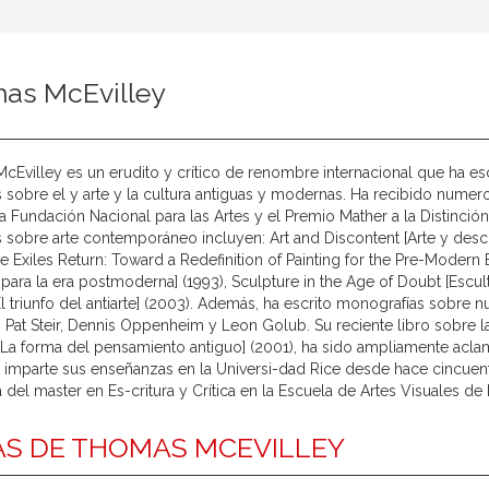
as McEvilley
Evilley es un erudito y crítico de renombre internacional que ha escr
 sobre el y arte y la cultura antiguas y modernas. Ha recibido numero
a Fundación Nacional para las Artes y el Premio Mather a la Distinción 
s sobre arte contemporáneo incluyen: Art and Discontent [Arte y descon
he Exiles Return: Toward a Redefinition of Painting for the Pre-Modern E
a para la era postmoderna] (1993), Sculpture in the Age of Doubt [Escul
[El triunfo del antiarte] (2003). Además, ha escrito monografías sobre n
, Pat Steir, Dennis Oppenheim y Leon Golub. Su reciente libro sobre la
La forma del pensamiento antiguo] (2001), ha sido ampliamente acla
 imparte sus enseñanzas en la Universi-dad Rice desde hace cincuent
del master en Es-critura y Crítica en la Escuela de Artes Visuales de
S DE THOMAS MCEVILLEY