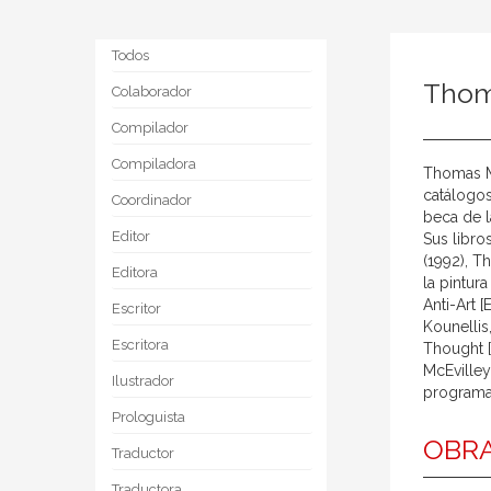
Todos
Thom
Colaborador
Compilador
Compiladora
Thomas Mc
catálogos
Coordinador
beca de l
Editor
Sus libro
(1992), T
Editora
la pintur
Anti-Art 
Escritor
Kounellis
Escritora
Thought [
McEvilley
Ilustrador
programa 
Prologuista
OBRA
Traductor
Traductora