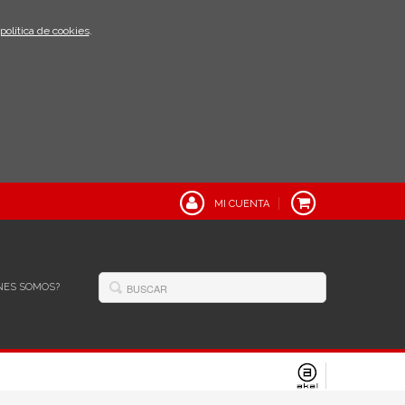
política de cookies
.
MI CUENTA
NES SOMOS?