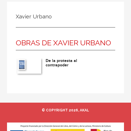
Todos
Colaborador
Xavier Urbano
Compilador
Compiladora
OBRAS DE XAVIER URBANO
Coordinador
Editor
De la protesta al
Editora
contrapoder
Escritor
Escritora
Ilustrador
Prologuista
© COPYRIGHT 2026, AKAL
Traductor
Traductora