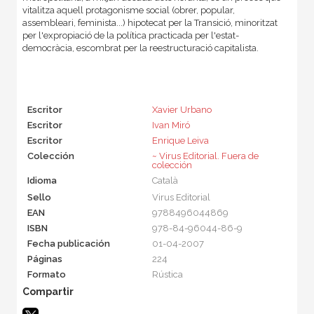
vitalitza aquell protagonisme social (obrer, popular,
assembleari, feminista...) hipotecat per la Transició, minoritzat
per l'expropiació de la política practicada per l'estat-
democràcia, escombrat per la reestructuració capitalista.
Escritor
Xavier Urbano
Escritor
Ivan Miró
Escritor
Enrique Leiva
Colección
~ Virus Editorial. Fuera de
colección
Idioma
Català
Sello
Virus Editorial
EAN
9788496044869
ISBN
978-84-96044-86-9
Fecha publicación
01-04-2007
Páginas
224
Formato
Rústica