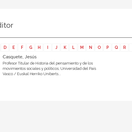
itor
D
E
F
G
H
I
J
K
L
M
N
O
P
Q
R
Casquete, Jesús
Profesor Titular de Historia del pensamiento y de los
movimientos sociales y políticos, Universidad del País
Vasco / Euskal Herriko Uniberts...