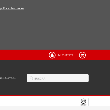
política de cookies
.
MI CUENTA
NES SOMOS?