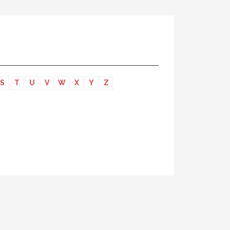
S
T
U
V
W
X
Y
Z