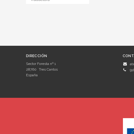
DIRECCIÓN
CONT
Sector Foresta nº 1
at
28760
Tres Cantos
91
España