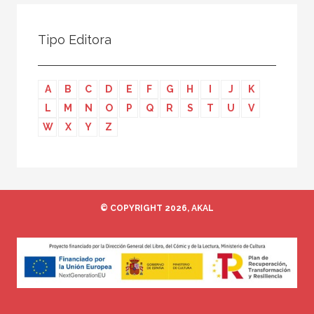
Todos
Colaborador
Tipo Editora
Compilador
Compiladora
A
B
C
D
E
F
G
H
I
J
K
Coordinador
L
M
N
O
P
Q
R
S
T
U
V
Editor
W
X
Y
Z
Editora
Escritor
Escritora
© COPYRIGHT 2026, AKAL
Ilustrador
Prologuista
Traductor
Traductora