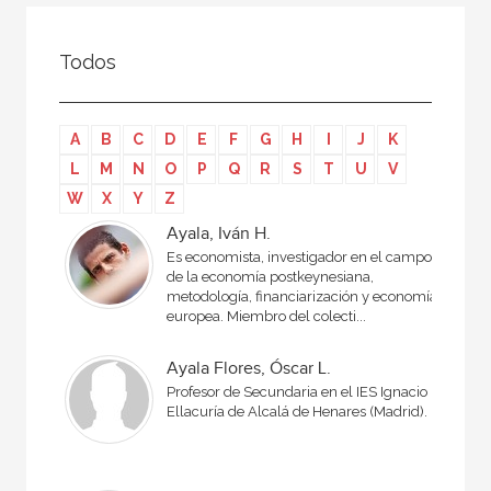
Todos
Colaborador
Todos
Compilador
Compiladora
A
B
C
D
E
F
G
H
I
J
K
Coordinador
L
M
N
O
P
Q
R
S
T
U
V
Editor
W
X
Y
Z
Editora
Ayala, Iván H.
Es economista, investigador en el campo
Escritor
de la economía postkeynesiana,
metodología, financiarización y economía
Escritora
europea. Miembro del colecti...
Ilustrador
Ayala Flores, Óscar L.
Prologuista
Profesor de Secundaria en el IES Ignacio
Ellacuría de Alcalá de Henares (Madrid).
Traductor
Traductora