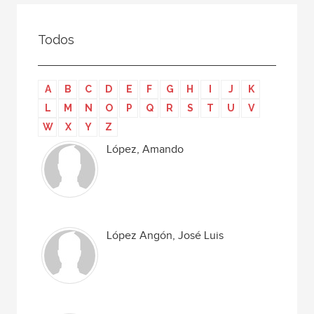
Todos
Colaborador
Todos
Compilador
Compiladora
A
B
C
D
E
F
G
H
I
J
K
Coordinador
L
M
N
O
P
Q
R
S
T
U
V
Editor
W
X
Y
Z
Editora
López, Amando
Escritor
Escritora
Ilustrador
López Angón, José Luis
Prologuista
Traductor
Traductora