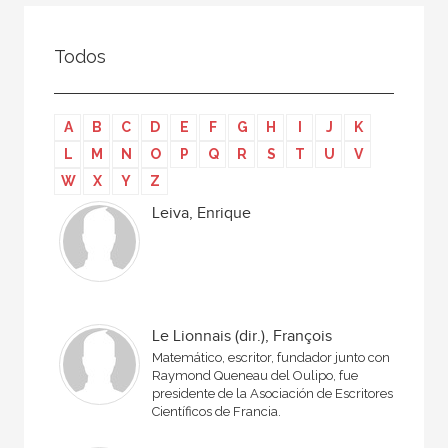
Todos
Colaborador
Todos
Compilador
Compiladora
A
B
C
D
E
F
G
H
I
J
K
Coordinador
L
M
N
O
P
Q
R
S
T
U
V
Editor
W
X
Y
Z
Editora
Leiva, Enrique
Escritor
Escritora
Ilustrador
Le Lionnais (dir.), François
Prologuista
Matemático, escritor, fundador junto con
Raymond Queneau del Oulipo, fue
Traductor
presidente de la Asociación de Escritores
Científicos de Francia.
Traductora