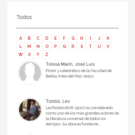
Todos
Colaborador
Todos
Compilador
Compiladora
A
B
C
D
E
F
G
H
I
J
K
Coordinador
L
M
N
O
P
Q
R
S
T
U
V
Editor
W
X
Y
Z
Editora
Tolosa Marín, José Luis
Pintor y catedrático de la Facultad de
Escritor
Bellas Artes del País Vasco.
Escritora
Ilustrador
Tolstói, Lev
Prologuista
LevTolstói(1828-1910) es considerado
como uno de los más grandes autores de
Traductor
la literatura universal de todos los
tiempos. Su obra es fundame...
Traductora