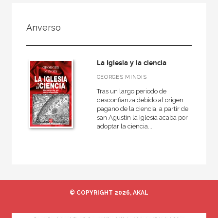
FILTRADO POR:
Anverso
Ciencias naturales y técnicas
Astronomía
La Iglesia y la ciencia
GEORGES MINOIS
Tras un largo periodo de
MATERIAS
desconfianza debido al origen
pagano de la ciencia, a partir de
Matemáticas
san Agustín la Iglesia acaba por
adoptar la ciencia...
Física y Química
Astronomía
Biología, Medio Ambiente y Geología
© COPYRIGHT 2026, AKAL
NUESTRAS COLECCIONES