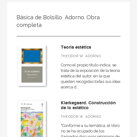
FILTRADO POR:
Básica de Bolsillo  Adorno. Obra
Ciencias humanas y sociales
completa
Filosofía
Estética
Teoría estética
THEODOR W. ADORNO
Como el propio título indica, se
MATERIAS
trata de la exposición de la teoría
estética del autor, en la que
Estética
quedan recogidas todas sus ideas
acerca d...
Ética
Medieval
Kierkegaard. Construcción
de lo estético
Moderna
THEODOR W. ADORNO
Filosofía y crítica de la cultura
"Conforme a su temática, el libro
no se ha ocupado de los
Contemporánea
llamados discursos religiosos de