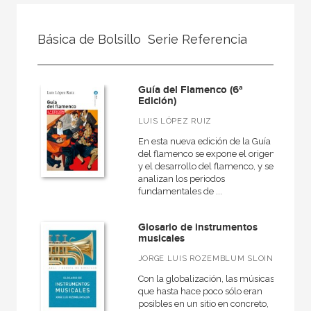
FILTRADO POR:
Básica de Bolsillo  Serie Referencia
Ciencias humanas y sociales
Guía del Flamenco (6ª
Edición)
MATERIAS
LUIS LÓPEZ RUIZ
+
Cine
En esta nueva edición de la Guía
del flamenco se expone el origen
Psicología
y el desarrollo del flamenco, y se
analizan los periodos
Pedagogía
fundamentales de ...
Derecho
Glosario de instrumentos
Comunicación
musicales
+
Geografía
JORGE LUIS ROZEMBLUM SLOIN
+
Arquitectura
Con la globalización, las músicas
que hasta hace poco sólo eran
+
Religión
posibles en un sitio en concreto,