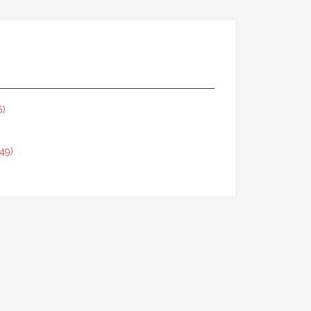
6)
49)