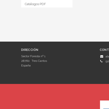
Catálogos PDF
DIRECCIÓN
CONT
Sector Foresta nº 1
at
28760
Tres Cantos
91
España