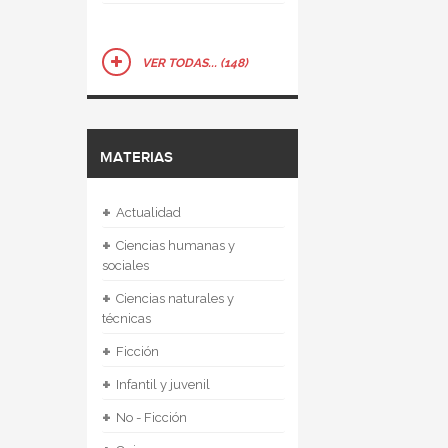
VER TODAS... (148)
MATERIAS
+
Actualidad
+
Ciencias humanas y
sociales
+
Ciencias naturales y
técnicas
+
Ficción
+
Infantil y juvenil
+
No - Ficción