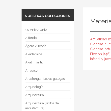
NUESTRAS COLECCIONES
Materi
50 Aniversario
A fondo
Actualidad (
Ciencias hum
Ágora / Teoría
Ciencias natu
Ficción (146)
Akadémica
Infantil y juve
Akal Infantil
Anverso
Arealonga - Letras galegas
Arqueología
Arquitectura
Arquitectura (textos de
arquitectura)