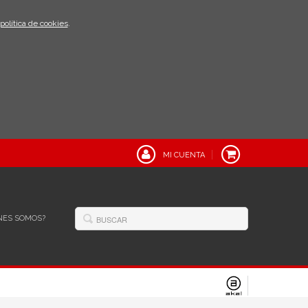
política de cookies
.
MI CUENTA
NES SOMOS?