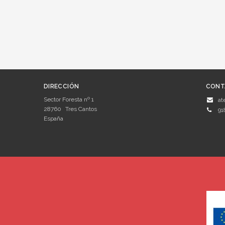
DIRECCIÓN
CONT
Sector Foresta nº 1
at
28760
Tres Cantos
91
España