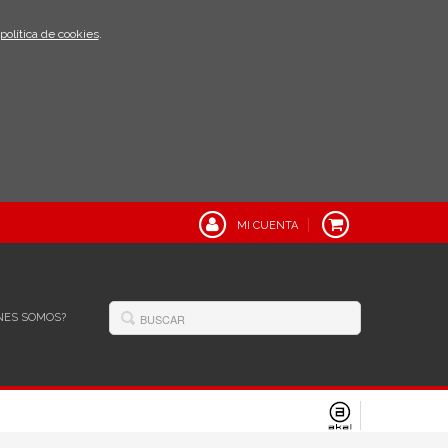
política de cookies
.
MI CUENTA
NES SOMOS?