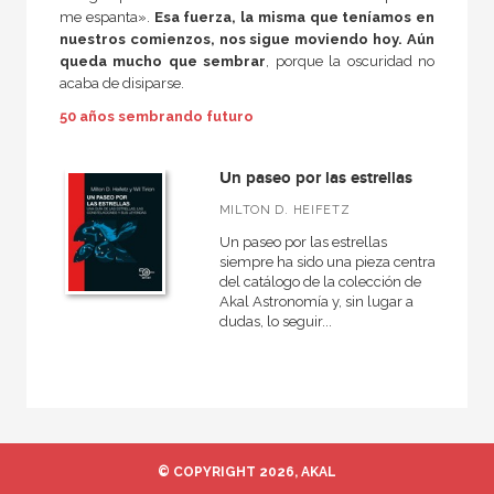
A fondo
me espanta».
Esa fuerza, la misma que teníamos en
nuestros comienzos, nos sigue moviendo hoy. Aún
Akal Infantil
queda mucho que sembrar
, porque la oscuridad no
Anverso
acaba de disiparse.
50 años sembrando futuro
Arqueología
Arte contemporáneo
Un paseo por las estrellas
Arte y estética
MILTON D. HEIFETZ
Astronomía
Un paseo por las estrellas
siempre ha sido una pieza central
Básica de Bolsillo  Serie Ciencia
del catálogo de la colección de
Akal Astronomía y, sin lugar a
Biografías
dudas, lo seguir...
VER TODAS... (25)
NUESTROS FORMATOS
© COPYRIGHT 2026, AKAL