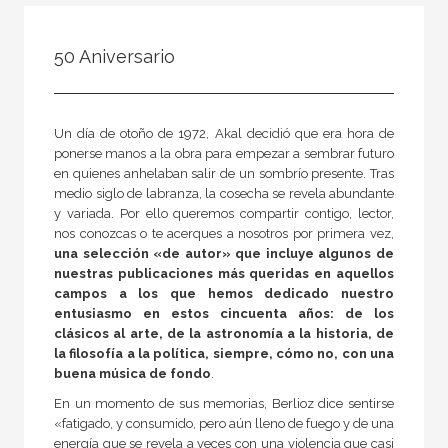
FILTRADO POR:
50 Aniversario
Ciencias naturales y técnicas
Un día de otoño de 1972, Akal decidió que era hora de
ponerse manos a la obra para empezar a sembrar futuro
MATERIAS
en quienes anhelaban salir de un sombrío presente. Tras
Matemáticas
medio siglo de labranza, la cosecha se revela abundante
y variada. Por ello queremos compartir contigo, lector,
Física y Química
nos conozcas o te acerques a nosotros por primera vez,
una selección «de autor» que incluye algunos de
Astronomía
nuestras publicaciones más queridas en aquellos
campos a los que hemos dedicado nuestro
Biología, Medio Ambiente y Geología
entusiasmo en estos cincuenta años: de los
clásicos al arte, de la astronomía a la historia, de
la filosofía a la política, siempre, cómo no, con una
buena música de fondo
.
NUESTRAS COLECCIONES
En un momento de sus memorias, Berlioz dice sentirse
50 Aniversario
«fatigado, y consumido, pero aún lleno de fuego y de una
energía que se revela a veces con una violencia que casi