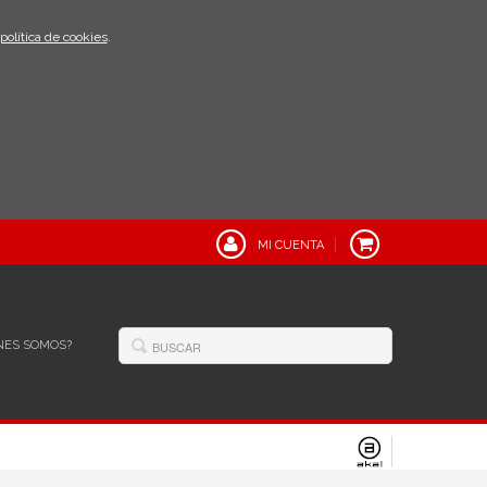
política de cookies
.
MI CUENTA
NES SOMOS?