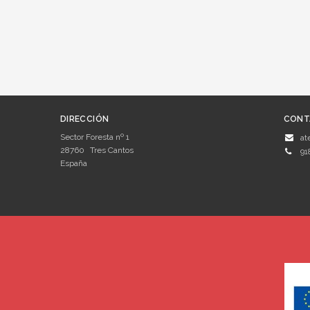
DIRECCIÓN
CONT
Sector Foresta nº 1
at
28760
Tres Cantos
91
España