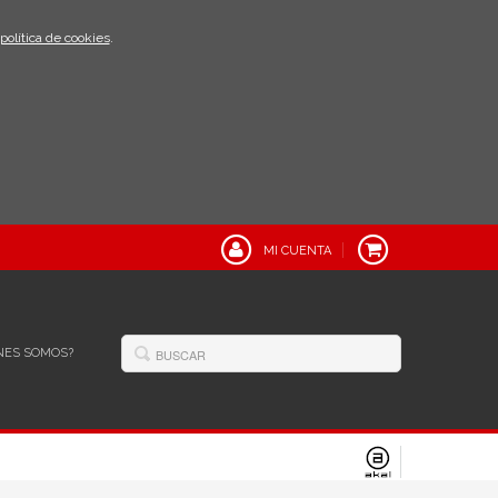
política de cookies
.
MI CUENTA
NES SOMOS?