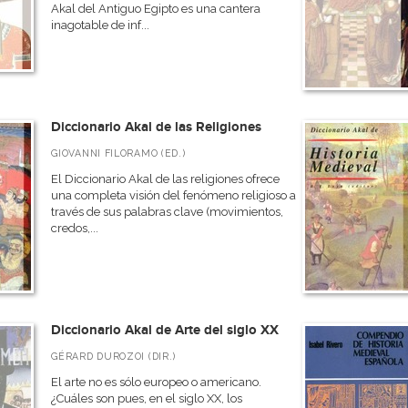
Akal del Antiguo Egipto es una cantera
inagotable de inf...
Diccionario Akal de las Religiones
GIOVANNI FILORAMO (ED.)
El Diccionario Akal de las religiones ofrece
una completa visión del fenómeno religioso a
través de sus palabras clave (movimientos,
credos,...
Diccionario Akal de Arte del siglo XX
GÉRARD DUROZOI (DIR.)
El arte no es sólo europeo o americano.
¿Cuáles son pues, en el siglo XX, los