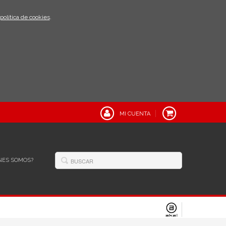
política de cookies
.
MI CUENTA
NES SOMOS?