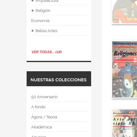
+
Arquitectura
+
Religión
Economía
+
Bellas Artes
VER TODAS... (18)
NUESTRAS COLECCIONES
50 Aniversario
A fondo
Ágora / Teoría
Akadémica