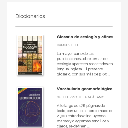
FILTRADO POR:
Diccionarios
Ciencias naturales y técnicas
Glosario de ecología y afines
MATERIAS
BRIAN STEEL
La mayor parte de las
Matemáticas
publicaciones sobre temas de
ecología aparecen redactados en
Física y Química
lengua inglesa. El presente
glosario, con sus más de 9.00...
Astronomía
Biología, Medio Ambiente y Geología
Vocabulario geomorfológico
GUILLERMO TEJADA ÁLAMO
A lo largo de 178 páginas de
NUESTRAS COLECCIONES
texto, con un total aproximado de
2.300 entradas e incluyendo
50 Aniversario
mapas y diagramas sencillos y
claros, se definen ...