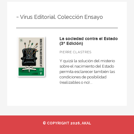
FILTRADO POR:
~ Virus Editorial. Colección Ensayo
Ciencias humanas y sociales
Antropología
La sociedad contra el Estado
Antropología social
(3ª Edición)
PIERRE CLASTRES
Y quizá la solución del misterio
sobre el nacimiento del Estado
MATERIAS
permita esclarecer también las
condiciones de posibilidad
Historia de la antropología
(realizables o no)...
Antropología social
Teoría antropológica
Antropología cultural
© COPYRIGHT 2026, AKAL