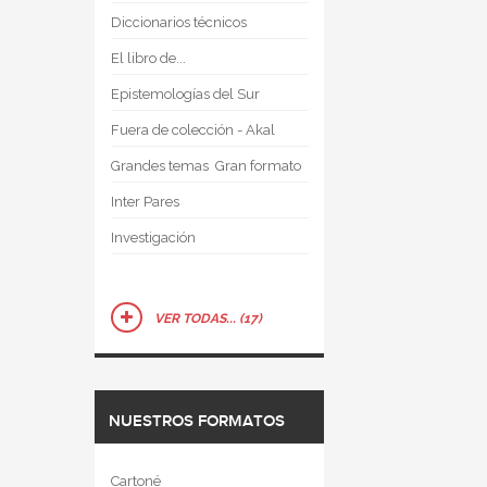
Diccionarios técnicos
El libro de...
Epistemologías del Sur
Fuera de colección - Akal
Grandes temas  Gran formato
Inter Pares
Investigación
VER TODAS... (17)
NUESTROS FORMATOS
Cartoné