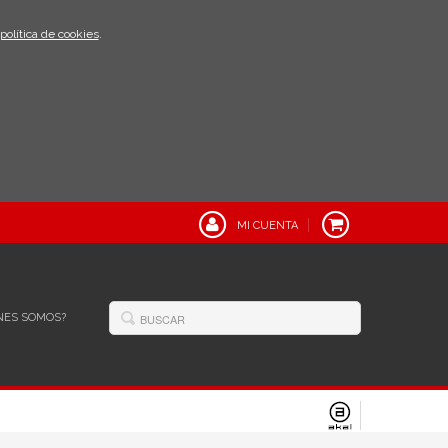
política de cookies
.
MI CUENTA
NES SOMOS?