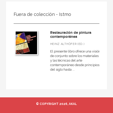
FILTRADO POR:
Fuera de colección - Istmo
Ciencias humanas y sociales
Bellas Artes
Restauración de pintura
Pintura
contemporánea
HEINZ ALTHÖFER (ED.)
El presente libro ofrece una visión
de conjunto sobre los materiales
MATERIAS
y las técnicas del arte
contemporáneo desde principios
Grabado
del siglo hasta ...
Escultura
Pintura
Fotografía
Diseño
© COPYRIGHT 2026, AKAL