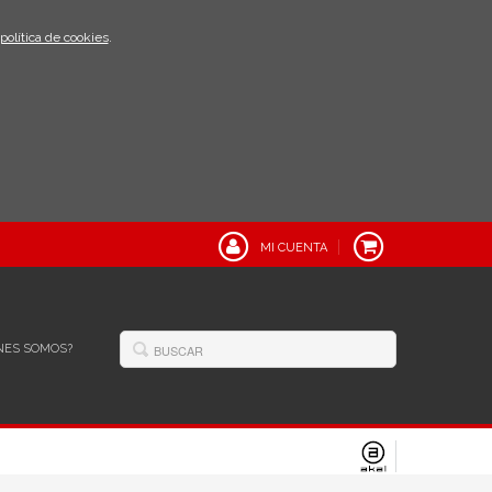
política de cookies
.
MI CUENTA
NES SOMOS?